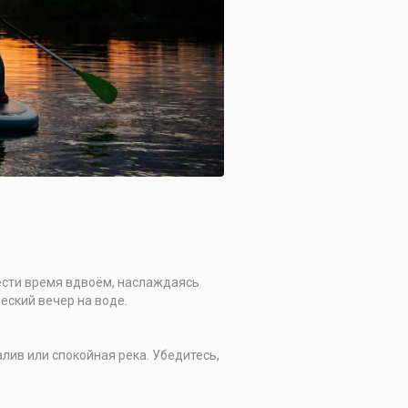
ести время вдвоём, наслаждаясь
еский вечер на воде.
лив или спокойная река. Убедитесь,