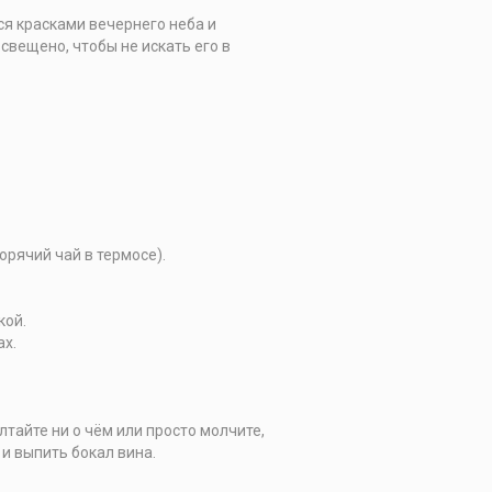
ся красками вечернего неба и
вещено, чтобы не искать его в
орячий чай в термосе).
кой.
ах.
лтайте ни о чём или просто молчите,
 и выпить бокал вина.