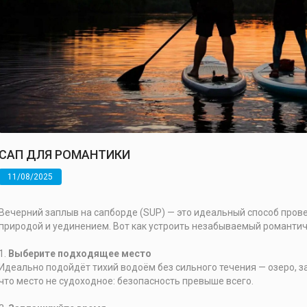
САП ДЛЯ РОМАНТИКИ
11/08/2025
Вечерний заплыв на сапборде (SUP) — это идеальный способ пров
природой и уединением. Вот как устроить незабываемый романтич
1.
Выберите подходящее место
Идеально подойдёт тихий водоём без сильного течения — озеро, за
что место не судоходное: безопасность превыше всего.