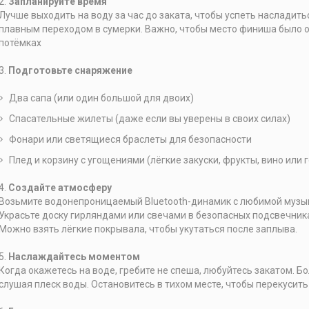
2.
Запланируйте время
Лучше выходить на воду за час до заката, чтобы успеть насладить
плавным переходом в сумерки. Важно, чтобы место финиша было ос
потёмках
3.
Подготовьте снаряжение
Два сапа (или один большой для двоих)
Спасательные жилеты (даже если вы уверены в своих силах)
Фонари или светящиеся браслеты для безопасности
Плед и корзину с угощениями (лёгкие закуски, фрукты, вино или г
4.
Создайте атмосферу
Возьмите водонепроницаемый Bluetooth-динамик с любимой музы
Украсьте доску гирляндами или свечами в безопасных подсвечник
Можно взять лёгкие покрывала, чтобы укутаться после заплыва.
5.
Наслаждайтесь моментом
Когда окажетесь на воде, гребите не спеша, любуйтесь закатом. Бо
слушая плеск воды. Остановитесь в тихом месте, чтобы перекусить