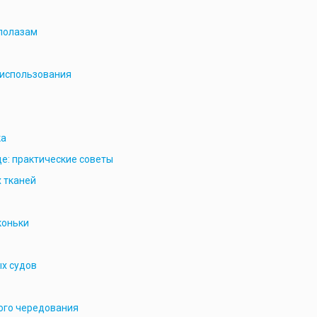
лолазам
 использования
ка
де: практические советы
 тканей
коньки
х судов
ого чередования