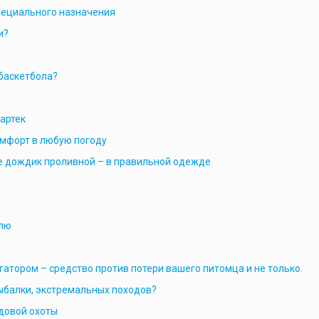
пециального назначения
и?
баскетбола?
артек
мфорт в любую погоду
мне дождик проливной – в правильной одежде
влю
атором – средство против потери вашего питомца и не только.
рыбалки, экстремальных походов?
довой охоты