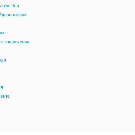
Julbo Run
йдарочникам
ам
го снаряжения
рда
ся
менте