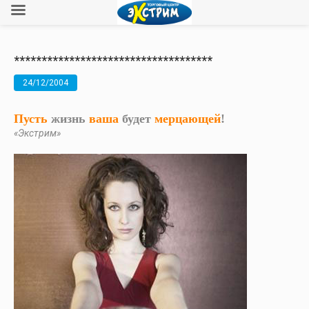
************************************
24/12/2004
Пусть
жизнь
ваша
будет
мерцающей
!
«Экстрим»