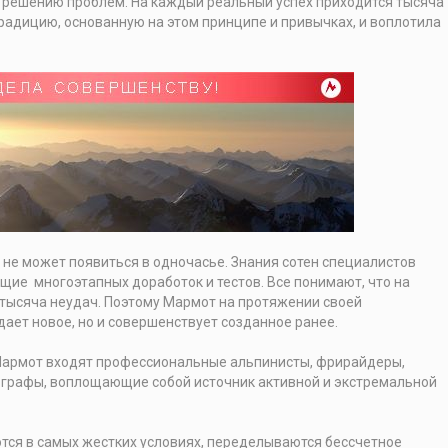
 решению проблем. На каждый реальный успех приходится тысяча
радицию, основанную на этом принципе и привычках, и воплотила
не может появиться в одночасье. Знания сотен специалистов
щие многоэтапных доработок и тестов. Все понимают, что на
тысяча неудач. Поэтому Мармот на протяжении своей
дает новое, но и совершенствует созданное ранее.
Мармот входят профессиональные альпинисты, фрирайдеры,
тографы, воплощающие собой источник активной и экстремальной
ся в самых жестких условиях, переделываются бессчетное