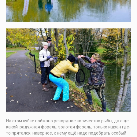
На этом кубке поймано рекордное количество рыбы, да ещё
какой: радужная форель, золотая форель, только ишхан где-
то прятался, наверное, к нему ещё надо подобрать особый