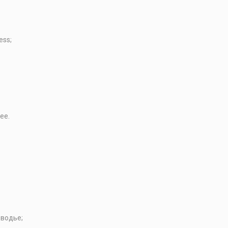
ess;
ее.
водье;