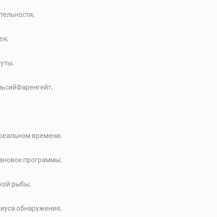
тельности;
ея;
уты;
льсийФаренгейт;
 реальном времени;
ановок программы;
кой рыбы;
иуса обнаружения;