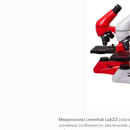
Микроскопы Le
venhuk
LabZZ
разра
основные особенности: увеличение д