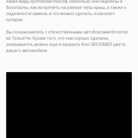
какие виды креплений боксов, насколько они надежны и
безопасны, как их крепить на разные типы крыш, а также о
надежности замков, и что можно сделать, если ключ
потерян.
Вы познакомитесь с отечественными автобоксами Broomer
из Тольятти. Кроме того, что они хорошо сделаны,
оказывается, можно еще и заказать бокс BROOMER цвета
вашего автомобиля.