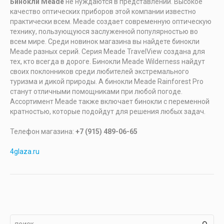
Бинокли Meade
не нуждаются в представлении. Высокое
качество оптических приборов этой компании известно
практически всем. Meade создает современную оптическую
технику, пользующуюся заслуженной популярностью во
всем мире. Среди новинок магазина вы найдете бинокли
Meade разных серий. Серия Meade TravelView создана для
тех, кто всегда в дороге. Бинокли Meade Wilderness найдут
своих поклонников среди любителей экстремального
туризма и дикой природы. А бинокли Meade Rainforest Pro
станут отличными помощниками при любой погоде.
Ассортимент Meade также включает бинокли с переменной
кратностью, которые подойдут для решения любых задач.
Телефон магазина:
+7 (915) 489-06-65
4glaza.ru