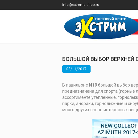
info@extreme-shop.ru
БОЛЬШОЙ ВЫБОР ВЕРХНЕЙ 
08/11/2017
В павильоне
И19
большой выбор ве
предназначена для спорта (горные лы
ассортименте утепленные, горнолыж
парки, анораки, горнолыжные и сноу
много других очень интересных вещ