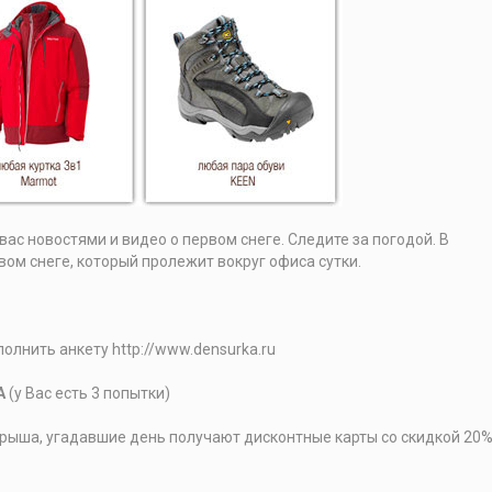
ас новостями и видео о первом снеге. Следите за погодой. В
ом снеге, который пролежит вокруг офиса сутки.
полнить анкету http://www.densurka.ru
А
(у Вас есть 3 попытки)
грыша, угадавшие день получают дисконтные карты со скидкой 20