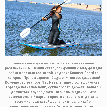
Ближе к вечеру снова наступило время активных
развлечений: мы взяли катер , прикрепили к нему фал для
вейка и поехали все на той же доске Summer Board за
катером. Причем вдвоем. Ощущения непередаваемые!
Конечно это не спорт. Это Развлечение с большой буквы!.
Гораздо легче чем вейк, нужно просто держать баланс и
держаться друг за друга. Но сколько драйва!!! Это
замечательный вариант просто активного отдыха на
воде – хочешь катай девчонок и наслаждайся
завистливыми взглядами с берега, хочешь серфи по