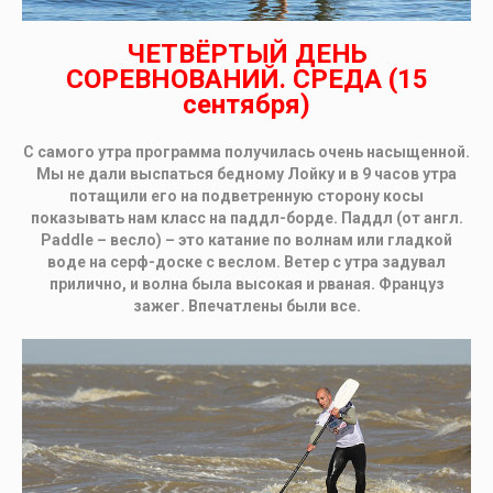
ЧЕТВЁРТЫЙ ДЕНЬ
СОРЕВНОВАНИЙ. СРЕДА (15
сентября)
С самого утра программа получилась очень насыщенной.
Мы не дали выспаться бедному Лойку и в 9 часов утра
потащили его на подветренную сторону косы
показывать нам класс на паддл-борде. Паддл (от англ.
Paddle – весло) – это катание по волнам или гладкой
воде на серф-доске с веслом. Ветер с утра задувал
прилично, и волна была высокая и рваная. Француз
зажег. Впечатлены были все.