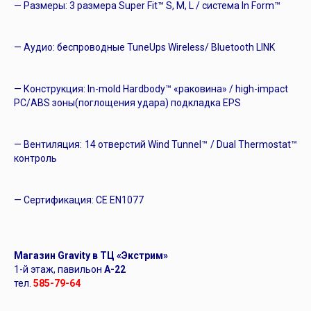
— Размеры: 3 размера Super Fit™ S, M, L / система In Form™
— Аудио: беспроводные TuneUps Wireless/ Bluetooth LINK
— Конструкция: In-mold Hardbody™ «раковина» / high-impact
PC/ABS зоны(поглощения удара) подкладка EPS
— Вентиляция: 14 отверстий Wind Tunnel™ / Dual Thermostat™
контроль
— Cертификация: CE EN1077
Магазин Gravity в ТЦ «Экстрим»
1-й этаж, павильон
А-22
тел.
585-79-64