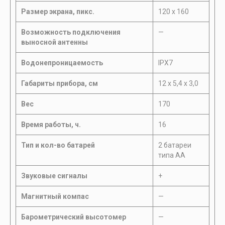
Размер экрана, пикс.
120 x 160
Возможность подключения
—
выносной антенны
Водонепроницаемость
IPX7
Габариты прибора, см
12 х 5,4 х 3,0
Вес
170
Время работы, ч.
16
Тип и кол-во батарей
2 батареи
типа АА
Звуковые сигналы
+
Магнитный компас
—
Барометрический высотомер
—