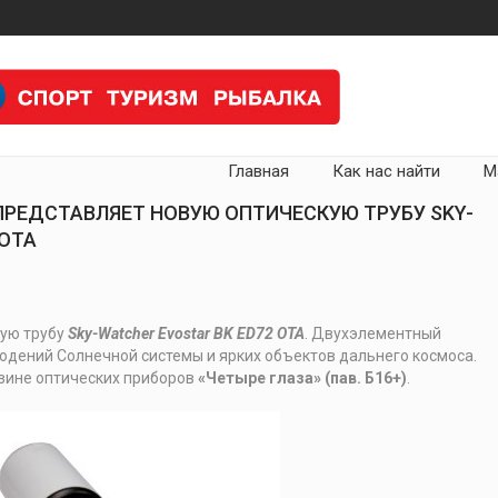
Главная
Как нас найти
М
ПРЕДСТАВЛЯЕТ НОВУЮ ОПТИЧЕСКУЮ ТРУБУ SKY-
 OTA
кую трубу
Sky-Watcher Evostar BK ED72 OTA
. Двухэлементный
дений Солнечной системы и ярких объектов дальнего космоса.
зине оптических приборов
«Четыре глаза» (пав. Б16+)
.