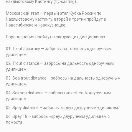
нахлыстовому Кастингу (fly-casting).
Московский этап — первый этап Кубка России по
Нахлыстовому кастингу, второй и третий пройдут в
Новосибирске и Новокузнецке.
Соревнования пройдут в следующих дисциплинах:
Trout accuracy — забросы на точность одноручным
удилищем;
Trout distance — забросы на дальность одноручным
удилищем;
Sea trout distance – забросы на дальность одноручным
удилищем;
Salmon distance — забросы «overhead» двуручным
удилищем
Spey distance – забросы «spey» двуручным удилищем;
Spey 18 – забросы «spey» двуручным удилищем с
помоста