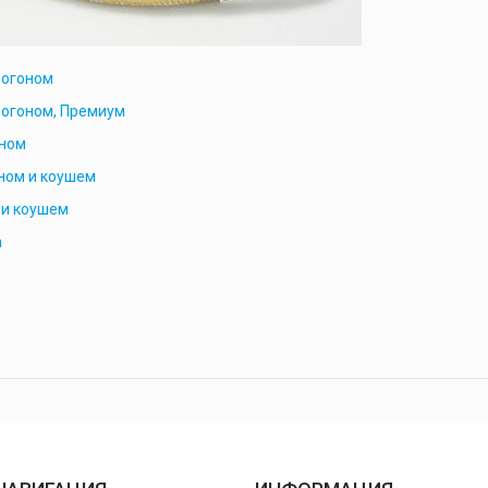
 огоном
 огоном, Премиум
оном
ном и коушем
 и коушем
а