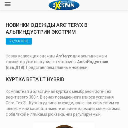
НОВИНКИ ОДЕЖДЫ ARC’TERYX В
АЛЬПИНДУСТРИИ ЭКСТРИМ
27/03/2016
Новая коллекция одежды
Arc’teryx
для альпинизма и
треккинга уже поступила в магазины
АльпИндустрии
(пав.Д18)
. Представляем главные новинки.
КУРТКА BETA LT HYBRID
Компактная и эластичная куртка с мембраной Gore-Tex
весит всего 380 г. В зонах повышенного износа усиления
Gore-Tex 3L. Куртка удлинена сзади, капюшон совместим со
шлемом или каской, а вместительные карманы совместимы
с обвязкой и лямками рюкзака, низ регулируемый.