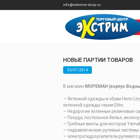
info@extreme-shop.ru
НОВЫЕ ПАРТИИ ТОВАРОВ
03/07/2014
В магазин
МОРЕМАН (корпус Водны
— Яхтенной одежды и обуви Henri Llo
яхтенной одежды серии Elite;
— Недорогие яхтенные резиновые са
— Посуда, постельное белье, аксессу
— Гребные винты для моторов Yama
— гидравлические рулевые системы и 
— электрогидроусилители рулевого уп