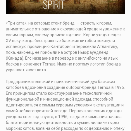
«Три кита», на которых стоит бренд, — страсть к горам,
внимательное отношение к окружающей среде и уважение к
своим корням, своему происхождению. Корни уходят еще к
XV веку, когда бесстрашные баскские китобои покинули
испанскую провинцию Кантабрия и пересекли Атлантику,
пока, наконец, не прибыли на остров Ньюфаундленд
(Канада). Его название в переводе с английского на язык
басков и означает Ternua. Именно поэтому логотип бренда
украшает хвост кита.
Предпринимательский и приключенческий дух баскских
китобоев вдохновил создание outdoor-бренда Ternua в 1995.
Его принципом стало конструирование технологичной,
функциональной и инновационной одежды, способной
адаптироваться к самым суровым условиям эксплуатации и
самой неблагоприятной погоде. Первая коллекция одежды
увидела свет год спустя, в 1996, тогда же компания начала
благотворительную деятельность и «усыновила» четырех
морских китов, взяв на себя расходы по содержанию и опеку