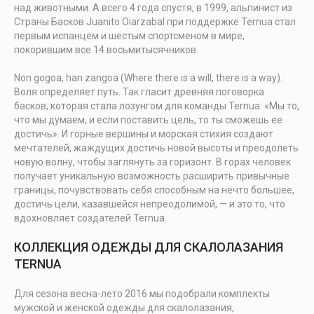
над животными. А всего 4 года спустя, в 1999, альпинист из
Страны Басков Juanito Oiarzabal при поддержке Ternua стал
первым испанцем и шестым спортсменом в мире,
покорившим все 14 восьмитысячников.
Non gogoa, han zangoa (Where there is a will, there is a way).
Воля определяет путь. Так гласит древняя поговорка
басков, которая стала лозунгом для команды Ternua: «Мы то,
что мы думаем, и если поставить цель, то ты сможешь ее
достичь». И горные вершины и морская стихия создают
мечтателей, жаждущих достичь новой высоты и преодолеть
новую волну, чтобы заглянуть за горизонт. В горах человек
получает уникальную возможность расширить привычные
границы, почувствовать себя способным на нечто большее,
достичь цели, казавшейся непреодолимой, — и это то, что
вдохновляет создателей Ternua.
КОЛЛЕКЦИЯ ОДЕЖДЫ ДЛЯ СКАЛОЛАЗАНИЯ
TERNUA
Для сезона весна-лето 2016 мы подобрали комплекты
мужской и женской одежды для скалолазания,