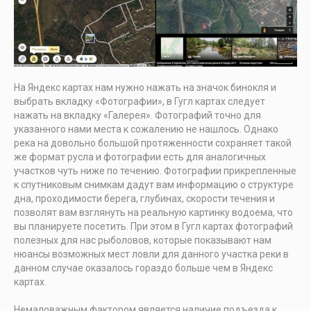
На Яндекс картах нам нужно нажать на значок бинокля и
выбрать вкладку «Фотографии», в Гугл картах следует
нажать на вкладку «Галерея». Фотографий точно для
указанного нами места к сожалению не нашлось. Однако
река на довольно большой протяженности сохраняет такой
же формат русла и фотографии есть для аналогичных
участков чуть ниже по течению. Фотографии прикрепленные
к спутниковым снимкам дадут вам информацию о структуре
дна, проходимости берега, глубинах, скорости течения и
позволят вам взглянуть на реальную картинку водоема, что
вы планируете посетить. При этом в Гугл картах фотографий
полезных для нас рыболовов, которые показывают нам
нюансы возможных мест ловли для данного участка реки в
данном случае оказалось гораздо больше чем в Яндекс
картах.
Немаловажным фактором является наличие подъезда к