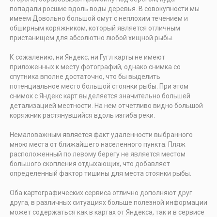
попадали росшие вдоль воды деревья. В совокупности мы
имеем Довольно большой омут с неплохим течением и
обширным коряжником, который является отличным
пристанищем для абсолютно любой хищной рыбы.
К сожалению, ни Яндекс, ни Гугл карты не имеют
приложенных к месту фотографий, однако снимка со
спутника вполне достаточно, что бы выделить
потенциальное место большой стоянки рыбы. При этом
снимок с Яндекс карт выделяется значительно большей
детализацией местности. На нем отчетливо видно большой
коряжник растянувшийся вдоль изгиба реки.
Немаловажным является факт удаленности выбранного
мною места от ближайшего населенного пункта. Пляж
расположенный по левому берегу не является местом
большого скопления отдыхающих, что добавляет
определенный фактор тишины для места стоянки рыбы.
Оба картографических сервиса отлично дополняют друг
друга, в различных ситуациях больше полезной информации
может cодержаться как в картах от Яндекса, так и в сервисе