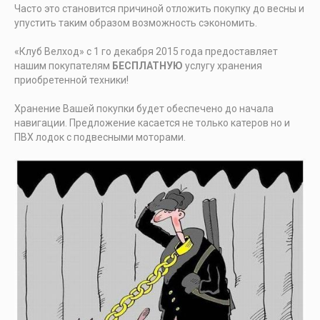
Часто это становится причиной отложить покупку до весны и
упустить таким образом возможность сэкономить.
«Клуб Велход» с 1 го декабря 2015 года предоставляет
нашим покупателям
БЕСПЛАТНУЮ
услугу хранения
приобретенной техники!
Хранение Вашей покупки будет обеспечено до начала
навигации. Предложение касается не только катеров но и
ПВХ лодок с подвесными моторами.