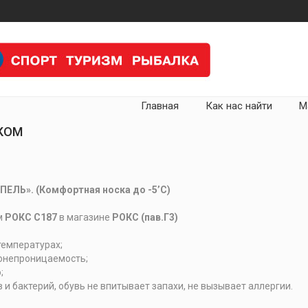
Главная
Как нас найти
М
ЛКОМ
ПЕЛЬ». (Комфортная носка до -5’С)
м
РОКС С187
в магазине
РОКС (пав.Г3)
температурах;
одонепроницаемость;
;
 и бактерий, обувь не впитывает запахи, не вызывает аллергии.