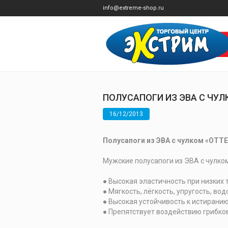
info@extreme-shop.ru
ПОЛУСАПОГИ ИЗ ЭВА С ЧУ
16/12/2013
Полусапоги из ЭВА с чулком «ОТТЕ
Мужские полусапоги из ЭВА с чулко
● Высокая эластичность при низких 
● Мягкость, лёгкость, упругость, в
● Высокая устойчивость к истиранию
● Препятствует воздействию грибков