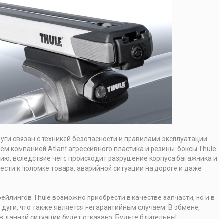
уги связан с техникой безопасности и правилами эксплуатации
ием компанией Atlant агрессивного пластика и резины, боксы Thule
цию, вследствие чего происходит разрушение корпуса багажника и
ести к поломке товара, аварийной ситуации на дороге и даже
рейлингов Thule возможно приобрести в качестве запчасти, но и в
дуги, что также является негарантийным случаем. В обмене,
в данной ситуации будет отказано. Будьте бдительны!