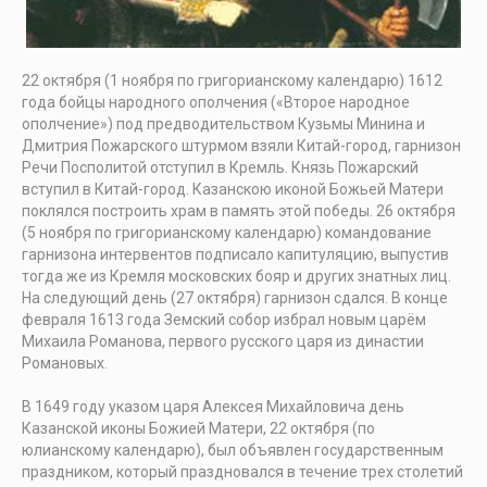
22 октября (1 ноября по григорианскому календарю) 1612
года бойцы народного ополчения («Второе народное
ополчение») под предводительством Кузьмы Минина и
Дмитрия Пожарского штурмом взяли Китай-город, гарнизон
Речи Посполитой отступил в Кремль. Князь Пожарский
вступил в Китай-город. Казанскою иконой Божьей Матери
поклялся построить храм в память этой победы. 26 октября
(5 ноября по григорианскому календарю) командование
гарнизона интервентов подписало капитуляцию, выпустив
тогда же из Кремля московских бояр и других знатных лиц.
На следующий день (27 октября) гарнизон сдался. В конце
февраля 1613 года Земский собор избрал новым царём
Михаила Романова, первого русского царя из династии
Романовых.
В 1649 году указом царя Алексея Михайловича день
Казанской иконы Божией Матери, 22 октября (по
юлианскому календарю), был объявлен государственным
праздником, который праздновался в течение трех столетий