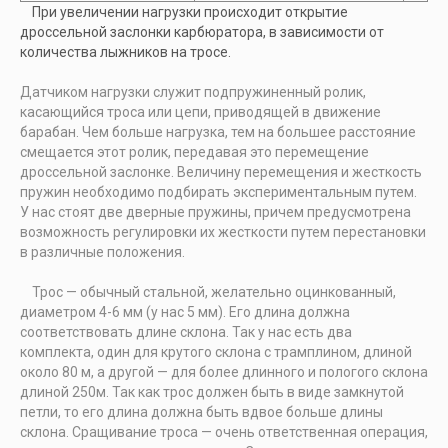
При увеличении нагрузки происходит открытие
дроссельной заслонки карбюратора, в зависимости от
количества лыжников на тросе.
Датчиком нагрузки служит подпружиненный ролик,
касающийся троса или цепи, приводящей в движение
барабан. Чем больше нагрузка, тем на большее расстояние
смещается этот ролик, передавая это перемещение
дроссельной заслонке. Величину перемещения и жесткость
пружин необходимо подбирать экспериментальным путем.
У нас стоят две дверные пружины, причем предусмотрена
возможность регулировки их жесткости путем перестановки
в различные положения.
Трос — обычный стальной, желательно оцинкованный,
диаметром 4-6 мм (у нас 5 мм). Его длина должна
соответствовать длине склона. Так у нас есть два
комплекта, один для крутого склона с трамплином, длиной
около 80 м, а другой — для более длинного и пологого склона
длиной 250м. Так как трос должен быть в виде замкнутой
петли, то его длина должна быть вдвое больше длины
склона. Сращивание троса — очень ответственная операция,