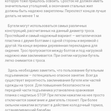
которую тоже пришлось освоить. Сросток не должен иметь
значительных утолщений, а окончания стальных жил
должны быть надежно закреплены. Перехлест концов лучше
делать не менее 1 м.
Бугели могут использоваться самых различных
конструкций, рассчитанных на данный диаметр троса.
Простейший и самый надежный вариант — металлическая
пластина с двумя болтами с одной стороны и веревкой с
другой. На конце веревки деревянная перекладина для
сидения. Трос пропускается между болтов и под нагрузкой
надежно ими заклинивается. При снятии нагрузки бугель
легко снимается с троса.
Здесь необходимо заметить, что пользование бугельным
подъемником — потенциально опасное занятие. Всегда
существует вероятность заклинивания бугеля или частей
одежды на тросе. Для повышения безопасности на
передней части подъемника установлена оранжевая
планка с надписью STOP. При легком нажатии на нее просто
отключается зажигание и двигатель глохнет. При более
сильном нажатии вступает в действие колодочный тормоз,
останавливающий барабан.