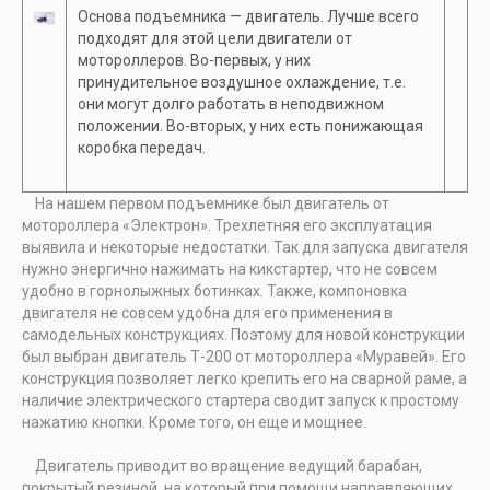
Основа подъемника — двигатель. Лучше всего
подходят для этой цели двигатели от
мотороллеров. Во-первых, у них
принудительное воздушное охлаждение, т.е.
они могут долго работать в неподвижном
положении. Во-вторых, у них есть понижающая
коробка передач.
На нашем первом подъемнике был двигатель от
мотороллера «Электрон». Трехлетняя его эксплуатация
выявила и некоторые недостатки. Так для запуска двигателя
нужно энергично нажимать на кикстартер, что не совсем
удобно в горнолыжных ботинках. Также, компоновка
двигателя не совсем удобна для его применения в
самодельных конструкциях. Поэтому для новой конструкции
был выбран двигатель Т-200 от мотороллера «Муравей». Его
конструкция позволяет легко крепить его на сварной раме, а
наличие электрического стартера сводит запуск к простому
нажатию кнопки. Кроме того, он еще и мощнее.
Двигатель приводит во вращение ведущий барабан,
покрытый резиной, на который при помощи направляющих