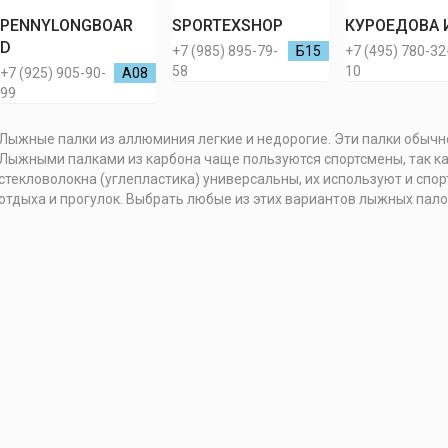
PENNYLONGBOAR
SPORTEXSHOP
КУРОЕДОВА 
D
+7 (985) 895-79-
Б15
+7 (495) 780-32
58
10
+7 (925) 905-90-
А08
99
Лыжные палки из аллюминия легкие и недорогие. Эти палки обы
Лыжными палками из карбона чаще пользуются спортсмены, так ка
стекловолокна (углепластика) универсальны, их используют и спо
отдыха и прогулок. Выбрать любые из этих вариантов лыжных пало