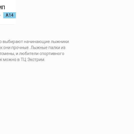
ИП
-
А14
чно выбирают начинающие лыжники.
к они прочные. Лыжные палки из
ртсмены, и любители спортивного
к можно в ТЦ Экстрим.