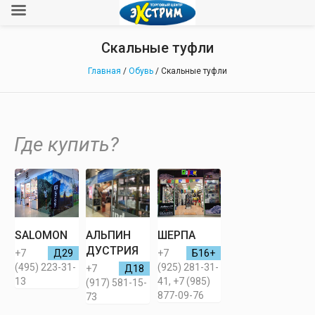
Скальные туфли
Главная
/
Обувь
/ Скальные туфли
Где купить?
SALOMON
АЛЬПИН
ШЕРПА
ДУСТРИЯ
+7
Д29
+7
Б16+
(495) 223-31-
(925) 281-31-
+7
Д18
13
41, +7 (985)
(917) 581-15-
877-09-76
73