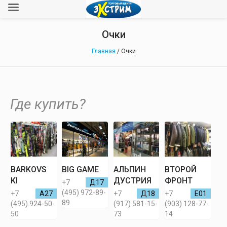
Очки
Главная
/ Очки
Где купить?
BARKOVS
BIG GAME
АЛЬПИН
ВТОРОЙ
KI
ДУСТРИЯ
ФРОНТ
+7
Д17
(495) 972-89-
+7
А27
+7
Д18
+7
Е01
89
(495) 924-50-
(917) 581-15-
(903) 128-77-
50
73
14