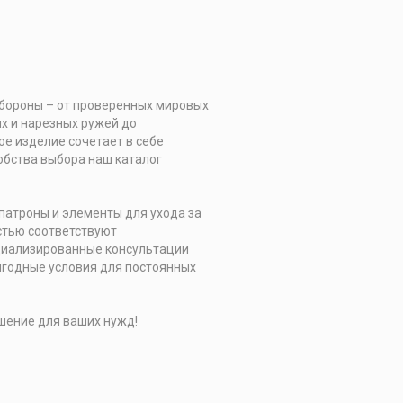
обороны – от проверенных мировых
х и нарезных ружей до
е изделие сочетает в себе
обства выбора наш каталог
 патроны и элементы для ухода за
стью соответствуют
ециализированные консультации
ыгодные условия для постоянных
шение для ваших нужд!