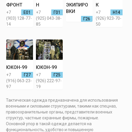
ФРОНТ
Н
ЭКИПИРО
К
ВКИ
+7
Е01
+7
Г01
+7
Н14
(903) 128-77-
(925) 043-38-
(926) 923-70-
Г26
14
85
50
ЮКОН-99
ЮКОН-99
+7
Г27
+7
Г25
(916) 063-23-
(926) 222-97-
97
19
Тактическая одежда предназначена для использования
военными и силовыми структурами, такими как спецназ,
правоохранительные органы, представители военных
структур, частные охранные фирмы, пожарные.
Основной упор в такой одежде делается на
функциональность, удобство и повышенную