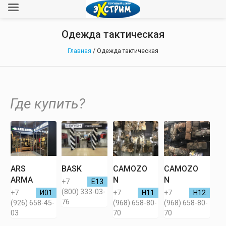
Одежда тактическая
Главная
/ Одежда тактическая
Где купить?
ARS
BASK
CAMOZO
CAMOZO
ARMA
N
N
+7
Е13
(800) 333-03-
+7
И01
+7
Н11
+7
Н12
76
(926) 658-45-
(968) 658-80-
(968) 658-80-
03
70
70