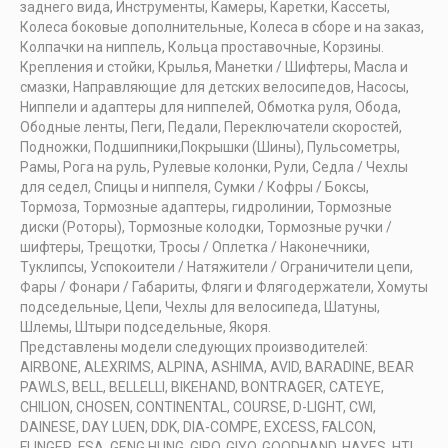
заднего вида, Инструменты, Камеры, Каретки, Кассеты,
Колеса боковые дополнительные, Колеса в сборе и на заказ,
Колпачки на ниппель, Кольца проставочные, Корзины.
Крепления и стойки, Крылья, Манетки / Шифтеры, Масла и
смазки, Направляющие для детских велосипедов, Насосы,
Ниппели и адаптеры для ниппелей, Обмотка руля, Обода,
Ободные ленты, Пеги, Педали, Переключатели скоростей,
Подножки, Подшипники,Покрышки (Шины), Пульсометры,
Рамы, Рога на руль, Рулевые колонки, Рули, Седла / Чехлы
для седел, Спицы и ниппеля, Сумки / Кофры / Боксы,
Тормоза, Тормозные адаптеры, гидролинии, Тормозные
диски (Роторы), Тормозные колодки, Тормозные ручки /
шифтеры, Трещотки, Тросы / Оплетка / Наконечники,
Туклипсы, Успокоители / Натяжители / Ограничители цепи,
Фары / Фонари / Габариты, Фляги и Флягодержатели, Хомуты
подседельные, Цепи, Чехлы для велосипеда, Шатуны,
Шлемы, Штыри подседельные, Якоря.
Представлены модели следующих производителей:
AIRBONE, ALEXRIMS, ALPINA, ASHIMA, AVID, BARADINE, BEAR
PAWLS, BELL, BELLELLI, BIKEHAND, BONTRAGER, CATEYE,
CHILION, CHOSEN, CONTINENTAL, COURSE, D-LIGHT, CWI,
DAINESE, DAY LUEN, DDK, DIA-COMPE, EXCESS, FALCON,
FLINGER, FSA, GENG HUNG, GIRO, GIYO, GOODHAND, HAYES, HTI,