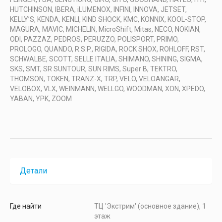
HUTCHINSON, IBERA, iLUMENOX, INFINI, INNOVA, JETSET,
KELLY’S, KENDA, KENLI, KIND SHOCK, KMC, KONNIX, KOOL-STOP,
MAGURA, MAVIC, MICHELIN, MicroShift, Mitas, NECO, NOKIAN,
ODI, PAZZAZ, PEDROS, PERUZZO, POLISPORT, PRIMO,
PROLOGO, QUANDO, R.S.P., RIGIDA, ROCK SHOX, ROHLOFF, RST,
SCHWALBE, SCOTT, SELLE ITALIA, SHIMANO, SHINING, SIGMA,
SKS, SMT, SR SUNTOUR, SUN RIMS, Super B, TEKTRO,
THOMSON, TOKEN, TRANZ-X, TRP, VELO, VELOANGAR,
VELOBOX, VLX, WEINMANN, WELLGO, WOODMAN, XON, XPEDO,
YABAN, YPK, ZOOM
Детали
Где найти
ТЦ 'Экстрим' (основное здание), 1
этаж