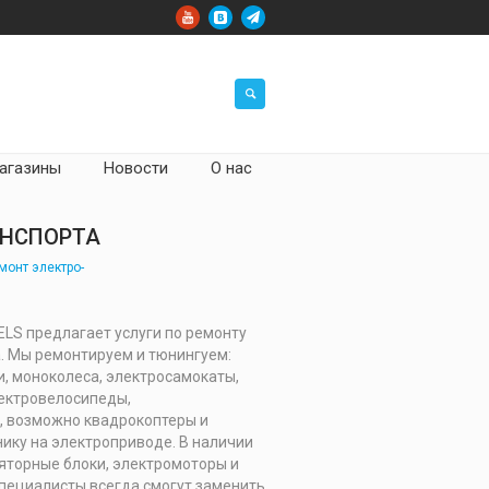
агазины
Новости
О нас
АНСПОРТА
монт электро-
S предлагает услуги по ремонту
. Мы ремонтируем и тюнингуем:
и, моноколеса, электросамокаты,
ектровелосипеды,
, возможно квадрокоптеры и
ику на электроприводе. В наличии
яторные блоки, электромоторы и
Специалисты всегда смогут заменить