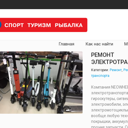
Главная
Как нас найти
М
РЕМОНТ
ЭЛЕКТРОТР
Категории:
Ремонт
,
Ре
транспорта
Компания NEOWHEEL
электротранспорта
гироскутеры, сигве
электромобили, эл
электромотоциклы
вообще любую техн
покрышки, аккумул
прочие запчасти. 