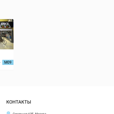
-
М09
КОНТАКТЫ
Смольная 63Б, Москва