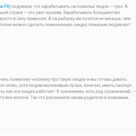
в.Р8)
подумали, что зарабатывать на пожилых людях — грех. А
ашей стране — это уже героизм. Зарабатывать большинство
просто в силу привычек. А на рыбалку им хочется не меньше, чем
 вполне можно сделать пожизненную скидку пожилым людям вот
ить пожилому человеку про такую скидку и мы готовы давать
тное слово, хотя людям моложавым лучше, конечно, иметь паспорт.
ь как эта скидка работает. К сожалению, есть ряд ограничений , 
 это все мелочи. Так что расскажите своим родителя и знакомым,