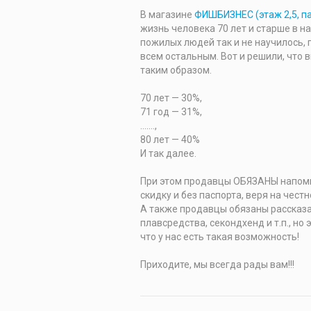
В магазине
ФИШБИЗНЕС (этаж 2,5, па
жизнь человека 70 лет и старше в н
пожилых людей так и не научилось, 
всем остальным. Вот и решили, что
таким образом.
70 лет — 30%,
71 год — 31%,
…….,
80 лет — 40%
И так далее.
При этом продавцы ОБЯЗАНЫ напомн
скидку и без паспорта, веря на чес
А также продавцы обязаны рассказат
плавсредства, секондхенд и т.п., но
что у нас есть такая возможность!
Приходите, мы всегда рады вам!!!