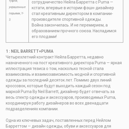
туфли,
сотрудничество Нейла Барретта с Puma —
кстати, впервые в истории фэшн-дизайнер
украшенные
стал креативным директором в компании-
перьями, Y-
производителе спортивной одежды.
3.
Война закончилась. И не перемирием, а
образованием прочного союза. Насладимся
его плодами!
1 : NEIL BARRETT+PUMA
Четырехлетний контракт Нейла Барретта, недавно
назначенного на пост креативного директора Puma — яркая
иллюстрация тезиса о том, насколько тесной стала
взаимосвязь и взаимозависимость модной и спортивной
одежды за последний десяток лет. Помимо двух линий
кроссовок, которые будут выходить каждый сезон под
маркой Puma By Neil Barrett, дизайнер будет отвечать за
весь спектр одежды и аксессуаров, производимых Puma,
координируя работу дизайнеров во всех двенадцати
подразделениях компании.
Одна из ключевых задач, поставленных перед Нейлом
Барреттом — дизайн одежды, обуви и аксессуаров для