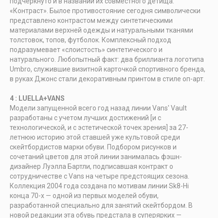
подчеркнуто и в названии их совместного детища:
«Контраст». Былое противостояние сегодня символически
представлено контрастом между синтетическими
материалами верхней одежды и натуральными тканями
толстовок, топов, футболок. Комплексный подход
подразумевает «слоистость» синтетического и
натурального. Любопытный факт: два бриллианта логотипа
Umbro, служившие визитной карточкой спортивного бренда,
в руках Джонс стали декоративным принтом в стиле оп-арт.
4 : LUELLA+VANS
Модели запущенной всего год назад линии Vans' Vault
разработаны с учетом лучших достижений [и с
технологической, и с эстетической точек зрения] за 27-
летнюю историю этой ставшей уже культовой среди
скейтбордистов марки обуви. Подбором рисунков и
сочетаний цветов для этой линии занималась фэшн-
дизайнер Луэлла Бартли, подписавшая контракт о
сотрудничестве с Vans на четыре предстоящих сезона.
Коллекция 2004 года создана по мотивам линии Sk8-Hi
конца 70-х — одной из первых моделей обуви,
разработанной специально для занятий скейтбордом. В
новой редакции эта обувь предстала в суперярких —