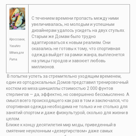
С течением времени пропасть между ними
увеличивалась, но молодым и успешным
дизайнерам удалось усидеть на двух стульях.
Старым же Домам было трудно
Кроссовки,
адаптироваться к новым реалиям. Они
Yasuhiro
оказались не готовы к тому, что спортивная
Mihara для
одежда выйдет за рамки жанра, выплеснется
Puma.
на улицы городов и завоюет любовь
миллионов.
В попытке успеть за стремительно уходящим временем,
один из ортодоксальных Домов представил тренировочный
костюм из меха шиншиллы стоимостью 2 000 фунтов
стерлингов — да, эффектно, но совершенно бессмысленно. А
смысл всего происходящего как раз в том и заключался, что
спортивная одежда необходима не только и не столько для
занятий спортом и даже физкультурой, сколько для жизни в
целом.
Ближе к концу десятилетия мир моды, приведенный в
смятение неуклонным «дезертирством» даже самых