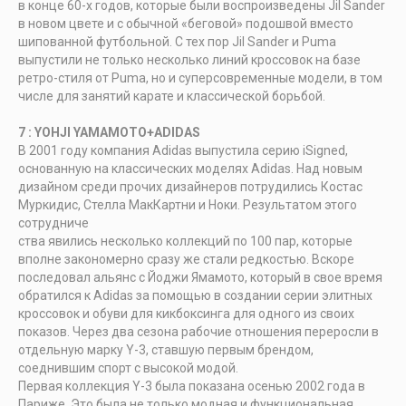
в конце 60-х годов, которые были воспроизведены Jil Sander
в новом цвете и с обычной «беговой» подошвой вместо
шипованной футбольной. С тех пор Jil Sander и Puma
выпустили не только несколько линий кроссовок на базе
ретро-стиля от Puma, но и суперсовременные модели, в том
числе для занятий карате и классической борьбой.
7 : YOHJI YAMAMOTO+ADIDAS
В 2001 году компания Adidas выпустила серию iSigned,
основанную на классических моделях Adidas. Над новым
дизайном среди прочих дизайнеров потрудились Костас
Муркидис, Стелла МакКартни и Ноки. Результатом этого
сотрудниче
ства явились несколько коллекций по 100 пар, которые
вполне закономерно сразу же стали редкостью. Вскоре
последовал альянс с Йоджи Ямамото, который в свое время
обратился к Adidas за помощью в создании серии элитных
кроссовок и обуви для кикбоксинга для одного из своих
показов. Через два сезона рабочие отношения переросли в
отдельную марку Y-3, ставшую первым брендом,
соеднившим спорт с высокой модой.
Первая коллекция Y-3 была показана осенью 2002 года в
Париже. Это была не только модная и функциональная