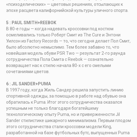
«психоделических» — цветовых решениях, отсылающих к
эпохе расцвета калифорнийской культуры уличного спорта.
5 : PAUL SMITH+REEBOK
В 80-е годы — когда надевать кроссовки под костюм
осмеливались только Роберт Смит из The Cure и Энтони
Уилсон из Factory Records — то, что сегодня делает Пол Смит,
было абсолютно немыслимо. Тем более забавно то, что
новейшая модель обуви PSR Two — результат 2-го раунда
сотрудничества Пола Смита с Reebok — сознательно
возвращает нас к стилю начала 80-х с его смелыми
сочетаниями цветов.
6 : JIL SANDER+PUMA
В 1997 году, когда Жиль Сандер решила запустить линию
спортивной одежды, за помощью в работе над обувью она
обратилась к Puma. Итог этого сотрудничества оказался
успешным не только благодаря богатейшему
технологическому опыту Puma, но и приверженности Jil
Sander стилистике шикарного минимализма. Первым плодом
этого сотрудничества стали кроссовки модели King,
разработанной на базе футбольных бутс, выпущенных Puma