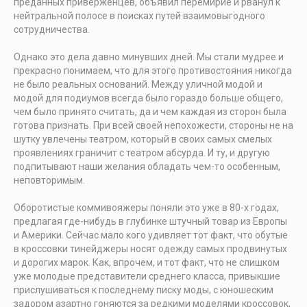
преданных приверженцев, объявил перемирие и рванул к
нейтральной полосе в поисках путей взаимовыгодного
сотрудничества.
Однако это дела давно минувших дней. Мы стали мудрее и
прекрасно понимаем, что для этого противостояния никогда
не было реальных оснований. Между уличной модой и
модой для подиумов всегда было гораздо больше общего,
чем было принято считать, да и чем каждая из сторон была
готова признать. При всей своей непохожести, стороны не на
шутку увлечены театром, который в своих самых смелых
проявлениях граничит с театром абсурда. И ту, и другую
подпитывают наши желания обладать чем-то особенным,
неповторимым.
Оборотистые коммивояжеры поняли это уже в 80-х годах,
предлагая где-нибудь в глубинке штучный товар из Европы
и Америки. Сейчас мало кого удивляет тот факт, что обутые
в кроссовки тинейджеры носят одежду самых продвинутых
и дорогих марок. Как, впрочем, и тот факт, что не слишком
уже молодые представители среднего класса, привыкшие
прислушиваться к последнему писку моды, с юношеским
задором азартно гоняются за редкими моделями кроссовок,