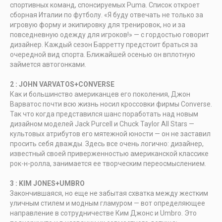
спортивных команд, спонсируемых Puma. Список откроет
сборная Италии по футболу. «Я буду отвечать не только за
игровую форму и экипировку для тренировок, но и за
повседневную одежду для игроков!» — с гордостью говорит
дизайнер. Каждый сезон Барретту предстоит браться за
очередной вид спорта. Ближайшей осенью он вплотную
займется автогонками.
2 : JOHN VARVATOS+CONVERSE
Как и большинство американцев его поколения, Джон
Варватос почти всю жизнь носил кроссовки фирмы Converse.
Так что когда представился шанс поработать над новым
дизайном моделей Jack Purcell и Chuck Taylor All Stars —
культовых атрибутов его мятежной юности — он не заставил
просить себя дважды. Здесь все очень логично: дизайнер,
известный своей приверженностью американской классике
рок-н-ролла, занимается ее творческим переосмыслением.
3 : KIM JONES+UMBRO
Закончившаяся, но еще не забытая схватка между жестким
уличным стилем и модным гламуром — вот определяющее
направление в сотрудничестве Ким Джонс и Umbro. Это