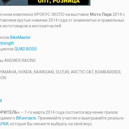
вочном комплексе КРОКУС ЭКСПО на выставке
Мото Парк
2014 с
ставляем крутые новинки 2014 года от знаменитых и правильных
 мототоваров и мотозапчастей:
иклов
BikeMaster
trength
оциклов
QUAD BOSS
емы ANSWER RACING
 YAMAHA, HONDA, KAWASAKI, SUZUKI, ARCTIC CAT, BOMBARDIER,
SON
4
ОРИТЕЛЬ»
— 1-го марта 2014 года состоится вручение призов
водимого
ВКонтакте
. Принимайте участие и выигрывайте реально
АРКИ
, которые Вы сможете выбрать на свой вкус.