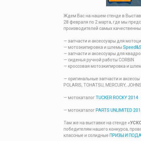
Ждем Вас на нашем стенде в Выста
28 февраля по 2 марта, где мы пред
производителей cамых качественных
— запчасти и аксессуары для мотоц
— мотоэкипировка и шлемы
Speed&S
— запчасти и аксессуары для квадр
— сиденья ручной работы CORBIN
— кроссовая мотоэкипировка и шл
— оригинальные запчасти и аксессы
POLARIS, TOHATSU, MERCURY, JOHN
— мотокаталог
TUCKER ROCKY 2014
— мотокаталог
PARTS UNLIMITED 201
Там же на выставке на стенде
«УСК
победителям нашего конкурса, про
классные и солидные
ПРИЗЫ И ПОД