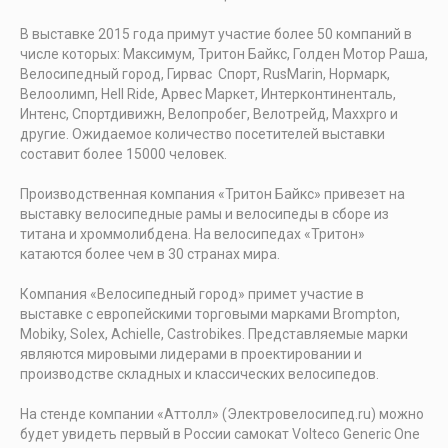
В выставке 2015 года примут участие более 50 компаний в
числе которых: Максимум, Тритон Байкс, Голден Мотор Раша,
Велосипедный город, Гирвас Спорт, RusMarin, Нормарк,
Велоолимп, Hell Ride, Арвес Маркет, Интерконтиненталь,
Интенс, Спортдивижн, Велопробег, Велотрейд, Maxxpro и
другие. Ожидаемое количество посетителей выставки
составит более 15000 человек.
Производственная компания «Тритон Байкс» привезет на
выставку велосипедные рамы и велосипеды в сборе из
титана и хроммолибдена. На велосипедах «Тритон»
катаются более чем в 30 странах мира.
Компания «Велосипедный город» примет участие в
выставке с европейскими торговыми марками Brompton,
Mobiky, Solex, Achielle, Castrobikes. Представляемые марки
являются мировыми лидерами в проектировании и
производстве складных и классических велосипедов.
На стенде компании «Аттолл» (Электровелосипед.ru) можно
будет увидеть первый в России самокат Volteco Generic One