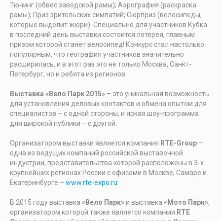
Тюнинг (обвес заводской рамы); Аэрография (раскраска
рамы); Приз зрительских симпатий; Сюрприз (велосипеды,
которые выделит жюри). Специально для участников Кубка
в последний день выставки состоится лотерея, главным
призом которой станет велосипед! Конкурс стал настолько
популярным, что география участников значительно
расширилась, и в этот раз это не только Москва, Санкт-
Петербург, но и ребята из регионов.
Выставка «Вело Парк 2015»
– это уникальная возможность
для установления деловых контактов и обмена опытом для
специалистов – с одной стороны, и яркая шоу-программа
для широкой публики – с другой.
Организатором выставки является компания
RTE-Group
—
одна из ведущих компаний российской выставочной
индустрии, представительства которой расположены в 3-х
крупнейших регионах России с офисами в Москве, Самаре и
Екатеринбурге –
www.rte-expo.ru
В 2015 году выставка
«Вело Парк»
и выставка «
Мото Парк»
,
организатором которой также является компания
RTE