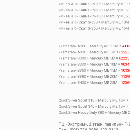
«Мнев и К» Кайман
N-360 +
Mercury ME 1
«Мнев и К» Кайман
N-380 +
Mercury ME 2
«Мнев и К» Кайман
N-400 +
Mercury ME 2
«Мнев и К» Скат
S-330 +
Mercury ME 10M
«Мнев и К» Скат
S-360 +
Mercury ME 15M
«
Yamaran
»
A260 +
Mercury ME 2.5M =
411
«
Yamaran
»
A320 +
Mercury ME 5M =
6222
«
Yamaran
»
B300 +
Mercury ME 5M =
62225
«
Yamaran
»
B330 +
Mercury ME 10M =
9034
«
Yamaran
»
B360 +
Mercury ME 15M =
1013
«
Yamaran
»
B380 +
Mercury ME 20M =
1139
«
Yamaran
»
B400 +
Mercury ME 25M =
1236
QuickSilver Sport 310 +
Mercury ME 10M =
QuickSilver Sport 340 +
Mercury ME 15M =
QuickSilver Heavy-Duty 380 +
Mercury ME 
ТЦ «Экстрим», 2 этаж, павильон Г-