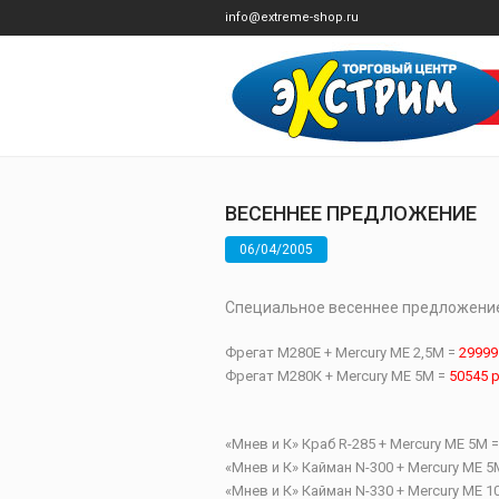
info@extreme-shop.ru
ВЕСЕННЕЕ ПРЕДЛОЖЕНИЕ
06/04/2005
Специальное весеннее предложение 
Фрегат М280Е
+
Mercury ME
2,5
M =
29999
Фрегат М280К
+
Mercury ME 5M =
5
0545
р
«Мнев и К» Краб
R-
285
+
Mercury ME
5
M 
«Мнев и К» Кайман
N-300 +
Mercury ME
5
«Мнев и К» Кайман
N-330 +
Mercury ME 1