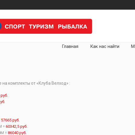
Главная
Как нас найти
М
на комплекты от «Клуба Велход» :
руб.
уб.
=
57665
руб.
M =
60342,5
руб.
0M =
86040
руб.