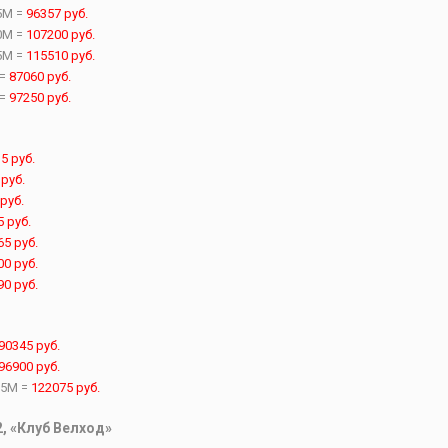
5M =
96357
руб.
0M =
107200
руб.
5M =
115510
руб.
 =
87060
руб.
 =
97250
руб.
35
руб.
5
руб.
руб.
5
руб.
65
руб.
00
руб.
90
руб.
90345
руб.
96900
руб.
25M =
122075
руб.
2, «Клуб Велход»