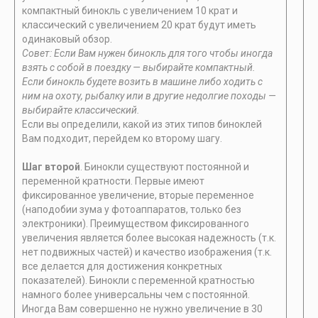
компактный бинокль с увеличением 10 крат и
классический с увеличением 20 крат будут иметь
одинаковый обзор.
Совет: Если Вам нужен бинокль для того чтобы иногда
взять с собой в поездку — выбирайте компактный.
Если бинокль будете возить в машине либо ходить с
ним на охоту, рыбалку или в другие недолгие походы —
выбирайте классический.
Если вы определили, какой из этих типов биноклей
Вам подходит, перейдем ко второму шагу.
Шаг второй
. Бинокли существуют постоянной и
переменной кратности. Первые имеют
фиксированное увеличение, вторые переменное
(наподобии зума у фотоаппаратов, только без
электроники). Преимуществом фиксированного
увеличения является более высокая надежность (т.к.
нет подвижных частей) и качество изображения (т.к.
все делается для достижения конкретных
показателей). Бинокли с переменной кратностью
намного более универсальны чем с постоянной.
Иногда Вам совершенно не нужно увеличение в 30