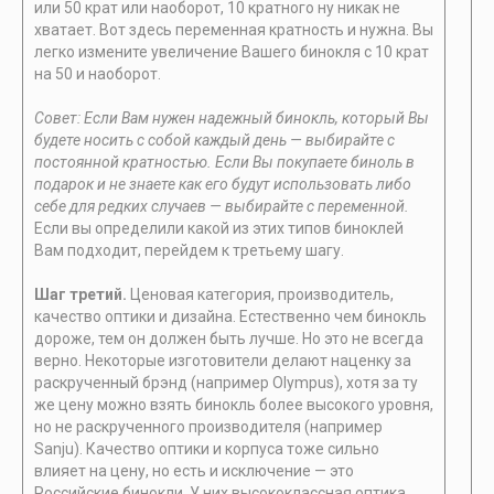
или 50 крат или наоборот, 10 кратного ну никак не
хватает. Вот здесь переменная кратность и нужна. Вы
легко измените увеличение Вашего бинокля с 10 крат
на 50 и наоборот.
Совет: Если Вам нужен надежный бинокль, который Вы
будете носить с собой каждый день — выбирайте с
постоянной кратностью. Если Вы покупаете биноль в
подарок и не знаете как его будут использовать либо
себе для редких случаев — выбирайте с переменной.
Если вы определили какой из этих типов биноклей
Вам подходит, перейдем к третьему шагу.
Шаг третий.
Ценовая категория, производитель,
качество оптики и дизайна. Естественно чем бинокль
дороже, тем он должен быть лучше. Но это не всегда
верно. Некоторые изготовители делают наценку за
раскрученный брэнд (например Olympus), хотя за ту
же цену можно взять бинокль более высокого уровня,
но не раскрученного производителя (например
Sanju). Качество оптики и корпуса тоже сильно
влияет на цену, но есть и исключение — это
Российские бинокли. У них высококлассная оптика