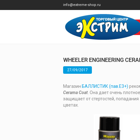
info@extreme-shop.ru
WHEELER ENGINEERING CER
27/09/2017
Магазин
БАЛЛИСТИК (пав.Е3+)
реком
Cerama Coat
. Она дает очень плотно
защищает от стертостей, попадания 
цветах.