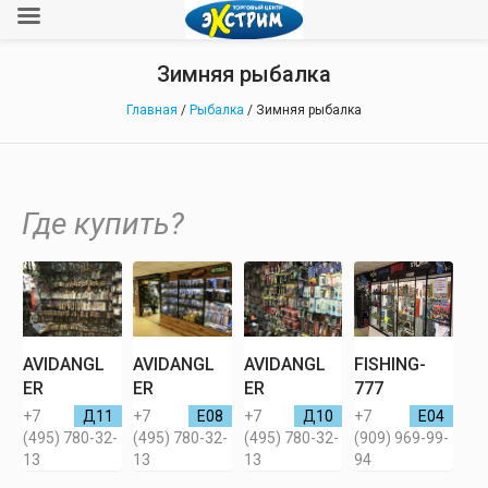
Зимняя рыбалка
Главная
/
Рыбалка
/ Зимняя рыбалка
Где купить?
AVIDANGL
AVIDANGL
AVIDANGL
FISHING-
ER
ER
ER
777
+7
Д11
+7
Е08
+7
Д10
+7
Е04
(495) 780-32-
(495) 780-32-
(495) 780-32-
(909) 969-99-
13
13
13
94