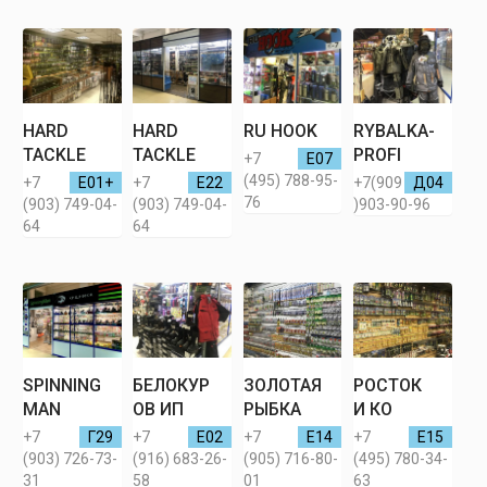
HARD
HARD
RU HOOK
RYBALKA-
TACKLE
TACKLE
PROFI
+7
Е07
(495) 788-95-
+7
Е01+
+7
Е22
+7(909
Д04
76
(903) 749-04-
(903) 749-04-
)903-90-96
64
64
SPINNING
БЕЛОКУР
ЗОЛОТАЯ
РОСТОК
MAN
ОВ ИП
РЫБКА
И КО
+7
Г29
+7
Е02
+7
Е14
+7
Е15
(903) 726-73-
(916) 683-26-
(905) 716-80-
(495) 780-34-
31
58
01
63