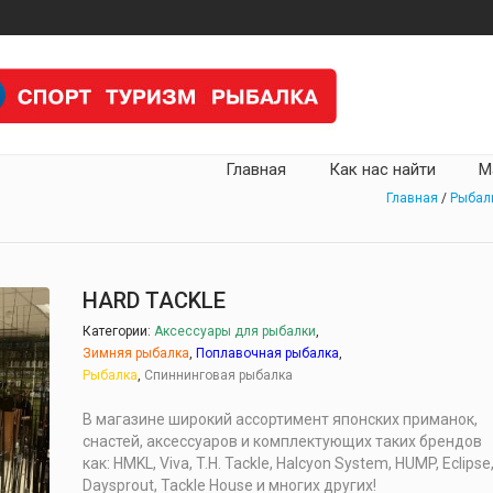
Главная
Как нас найти
М
Главная
/
Рыбал
HARD TACKLE
Категории:
Аксессуары для рыбалки
,
Зимняя рыбалка
,
Поплавочная рыбалка
,
Рыбалка
,
Спиннинговая рыбалка
В магазине широкий ассортимент японских приманок,
снастей, аксессуаров и комплектующих таких брендов
как: HMKL, Viva, T.H. Tackle, Halcyon System, HUMP, Eclipse
Daysprout, Tackle House и многих других!