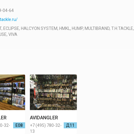
9-04-64
tackle.ru/
 ECLIPSE, HALCYON SYSTEM, HMKL, HUMP, MULTIBRAND, T.H.TACKLE,
SE, VIVA
LER
AVIDANGLER
80-32-
Е08
+7 (495) 780-32-
Д11
13